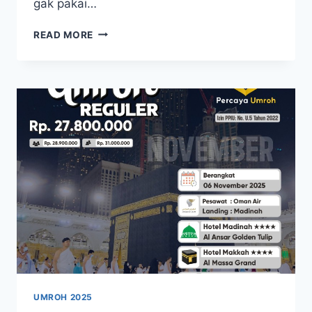
gak pakai…
UMROH
READ MORE
08
DESEMBER
2025
UMROH
PLUS
TAIF
SUPER
HEMAT
UMROH 2025