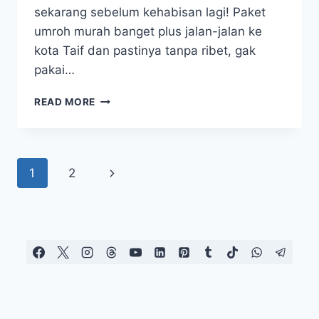
sekarang sebelum kehabisan lagi! Paket
umroh murah banget plus jalan-jalan ke
kota Taif dan pastinya tanpa ribet, gak
pakai…
UMROH
READ MORE
28
JULI
2025
UMROH
Page
1
2
Next
PLUS
TAIF
navigation
Page
SUPER
HEMAT