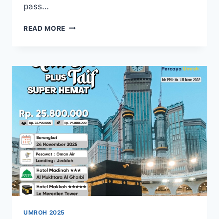
pass…
UMROH
READ MORE
06
NOVEMBER
2025
PAKET
UMROH
REGULER
UMROH 2025