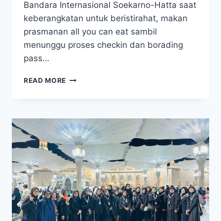
Bandara Internasional Soekarno-Hatta saat
keberangkatan untuk beristirahat, makan
prasmanan all you can eat sambil
menunggu proses checkin dan borading
pass…
UMROH
READ MORE
11
SEPTEMBER
2025
PAKET
UMROH
REGULER