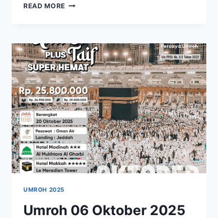
UMROH
READ MORE
24
NOVEMBER
2025
UMROH
PLUS
TAIF
SUPER
HEMAT
UMROH 2025
Umroh 06 Oktober 2025