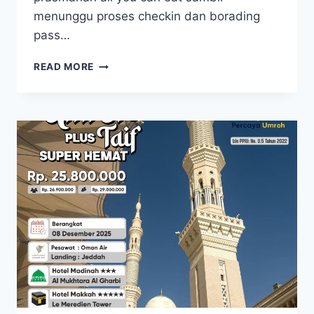
menunggu proses checkin dan borading
pass…
UMROH
READ MORE
24
JULI
2025
PAKET
UMROH
REGULER