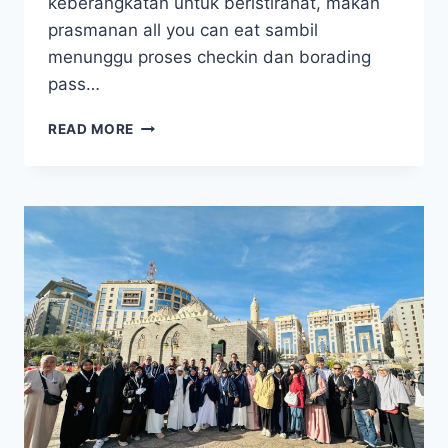
keberangkatan untuk beristirahat, makan
prasmanan all you can eat sambil
menunggu proses checkin dan borading
pass…
UMROH
READ MORE
28
AGUSTUS
2025
PAKET
UMROH
REGULER