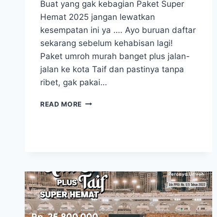
Buat yang gak kebagian Paket Super
Hemat 2025 jangan lewatkan
kesempatan ini ya …. Ayo buruan daftar
sekarang sebelum kehabisan lagi!
Paket umroh murah banget plus jalan-
jalan ke kota Taif dan pastinya tanpa
ribet, gak pakai…
UMROH
READ MORE
08
DESEMBER
2025
UMROH
PLUS
TAIF
SUPER
HEMAT