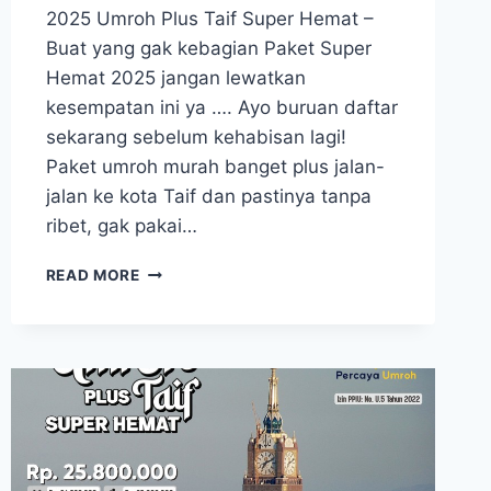
2025 Umroh Plus Taif Super Hemat –
Buat yang gak kebagian Paket Super
Hemat 2025 jangan lewatkan
kesempatan ini ya …. Ayo buruan daftar
sekarang sebelum kehabisan lagi!
Paket umroh murah banget plus jalan-
jalan ke kota Taif dan pastinya tanpa
ribet, gak pakai…
UMROH
READ MORE
22
SEPTEMBER
2025
UMROH
PLUS
TAIF
SUPER
HEMAT