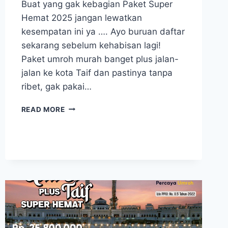
Buat yang gak kebagian Paket Super
Hemat 2025 jangan lewatkan
kesempatan ini ya …. Ayo buruan daftar
sekarang sebelum kehabisan lagi!
Paket umroh murah banget plus jalan-
jalan ke kota Taif dan pastinya tanpa
ribet, gak pakai…
UMROH
READ MORE
24
NOVEMBER
2025
UMROH
PLUS
TAIF
SUPER
HEMAT