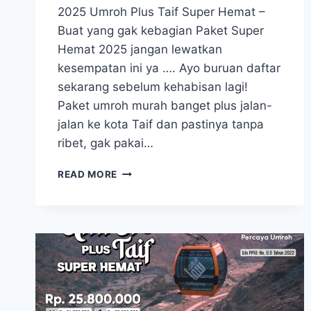
2025 Umroh Plus Taif Super Hemat –
Buat yang gak kebagian Paket Super
Hemat 2025 jangan lewatkan
kesempatan ini ya …. Ayo buruan daftar
sekarang sebelum kehabisan lagi!
Paket umroh murah banget plus jalan-
jalan ke kota Taif dan pastinya tanpa
ribet, gak pakai…
UMROH
READ MORE
06
OKTOBER
2025
UMROH
PLUS
TAIF
SUPER
HEMAT