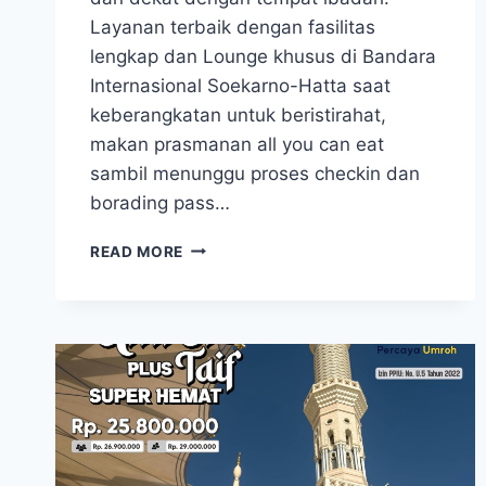
Layanan terbaik dengan fasilitas
lengkap dan Lounge khusus di Bandara
Internasional Soekarno-Hatta saat
keberangkatan untuk beristirahat,
makan prasmanan all you can eat
sambil menunggu proses checkin dan
borading pass…
UMROH
READ MORE
11
SEPTEMBER
2025
PAKET
UMROH
REGULER