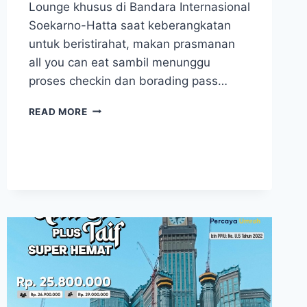
Lounge khusus di Bandara Internasional
Soekarno-Hatta saat keberangkatan
untuk beristirahat, makan prasmanan
all you can eat sambil menunggu
proses checkin dan borading pass…
UMROH
READ MORE
24
JULI
2025
PAKET
UMROH
REGULER