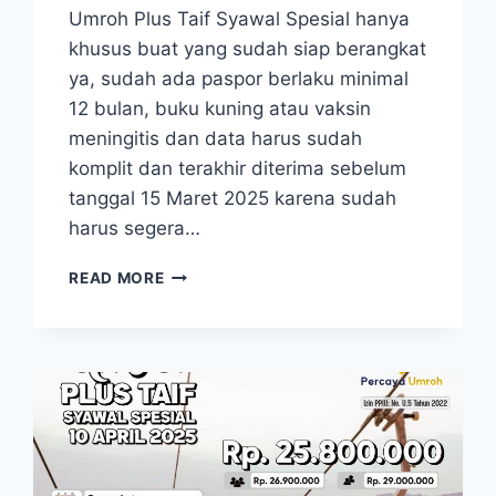
Umroh Plus Taif Syawal Spesial hanya
khusus buat yang sudah siap berangkat
ya, sudah ada paspor berlaku minimal
12 bulan, buku kuning atau vaksin
meningitis dan data harus sudah
komplit dan terakhir diterima sebelum
tanggal 15 Maret 2025 karena sudah
harus segera…
UMROH
READ MORE
10
APRIL
2025
UMROH
PLUS
TAIF
SYAWAL
SPESIAL